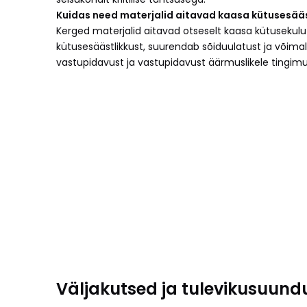
Kuidas need materjalid aitavad kaasa kütusesääst
Kerged materjalid aitavad otseselt kaasa kütuseku
kütusesäästlikkust, suurendab sõiduulatust ja võima
vastupidavust ja vastupidavust äärmuslikele tingimu
Väljakutsed ja tulevikusuund