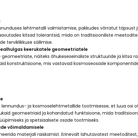
t
nduses lehtmetalli valmistamise, pakkudes võrratut täpsust ja 
avutades kitsad tolerantsid, mida on traditsiooniliste meetodit
terviklikkuse säilimise.
sealhulgas keerukatele geomeetriatele
te geomeetriate, näiteks õhukeseseinaliste struktuuride ja kits
id konstruktsioone, mis vastavad kosmoseosade komponentide n
se
 lennundus- ja kosmoselehtmetallide tootmisesse, et luua osi ots
eerukaid geomeetriaid ja kohandatud funktsioone, mida traditsioo
üpimiseks ja spetsiaalsete osade tootmiseks.
ade võimaldamisele
nimeerida materjali raiskamist. Erinevalt lahutavatest meetodites