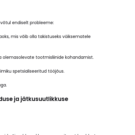
võtul endiselt probleeme:
oks, mis võib olla takistuseks väiksematele
ja olemasolevate tootmisliinide kohandamist.
himiku spetsialiseeritud tööjõus.
aga.
duse ja jätkusuutlikkuse