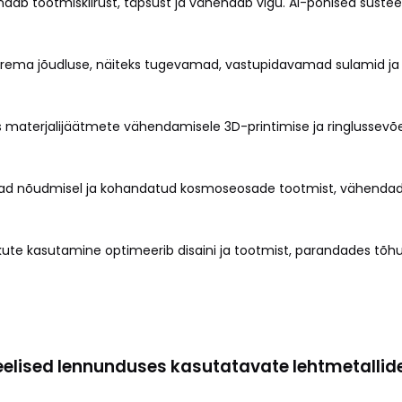
randab tootmiskiirust, täpsust ja vähendab vigu. AI-põhised süs
arema jõudluse, näiteks tugevamad, vastupidavamad sulamid ja
s materjalijäätmete vähendamisele 3D-printimise ja ringlussev
vad nõudmisel ja kohandatud kosmoseosade tootmist, vähendade
ikute kasutamine optimeerib disaini ja tootmist, parandades tõh
 eelised lennunduses kasutatavate lehtmetallid