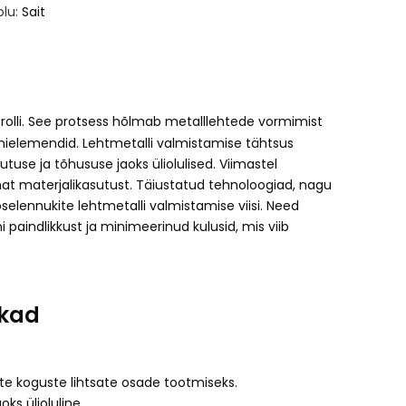
olu:
Sait
rolli. See protsess hõlmab metalllehtede vormimist
nielemendid. Lehtmetalli valmistamise tähtsus
tuse ja tõhususe jaoks üliolulised. Viimastel
at materjalikasutust. Täiustatud tehnoloogiad, nagu
elennukite lehtmetalli valmistamise viisi. Need
paindlikkust ja minimeerinud kulusid, mis viib
ikad
rte koguste lihtsate osade tootmiseks.
ks ülioluline.