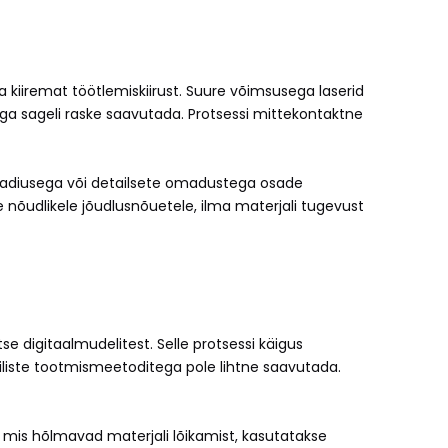
kiiremat töötlemiskiirust. Suure võimsusega laserid
ega sageli raske saavutada. Protsessi mittekontaktne
a raadiusega või detailsete omadustega osade
õudlikele jõudlusnõuetele, ilma materjali tugevust
e digitaalmudelitest. Selle protsessi käigus
niliste tootmismeetoditega pole lihtne saavutada.
t, mis hõlmavad materjali lõikamist, kasutatakse