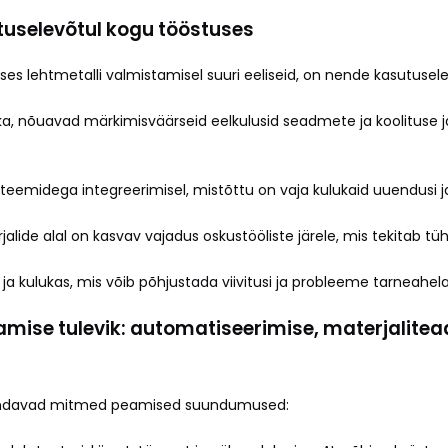
tuselevõtul kogu tööstuses
 lehtmetalli valmistamisel suuri eeliseid, on nende kasutusele
ka, nõuavad märkimisväärseid eelkulusid seadmete ja koolituse ja
teemidega integreerimisel, mistõttu on vaja kulukaid uuendusi 
rjalide alal on kasvav vajadus oskustööliste järele, mis tekitab tü
 ja kulukas, mis võib põhjustada viivitusi ja probleeme tarneahel
amise tulevik: automatiseerimise, materjalitea
ujundavad mitmed peamised suundumused: