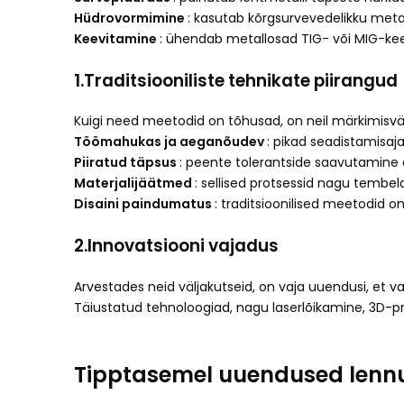
Hüdrovormimine
: kasutab kõrgsurvevedelikku meta
Keevitamine
: ühendab metallosad TIG- või MIG-keev
1.
Traditsiooniliste tehnikate piirangud
Kuigi need meetodid on tõhusad, on neil märkimisvä
Töömahukas ja aeganõudev
: pikad seadistamisaj
Piiratud täpsus
: peente tolerantside saavutamine 
Materjalijäätmed
: sellised protsessid nagu tembe
Disaini paindumatus
: traditsioonilised meetodid
2.
Innovatsiooni vajadus
Arvestades neid väljakutseid, on vaja uuendusi, et v
Täiustatud tehnoloogiad, nagu laserlõikamine, 3D-p
Tipptasemel uuendused lennu