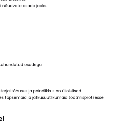
si nõudvate osade jaoks.
e kohandatud osadega.
alitõhusus ja paindlikkus on üliolulised.
es täpsemaid ja jätkusuutlikumaid tootmisprotsesse.
el