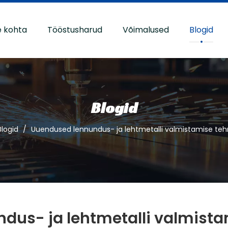
e kohta
Tööstusharud
Võimalused
Blogid
Blogid
Blogid
/
Uuendused lennundus- ja lehtmetalli valmistamise teh
dus- ja lehtmetalli valmista