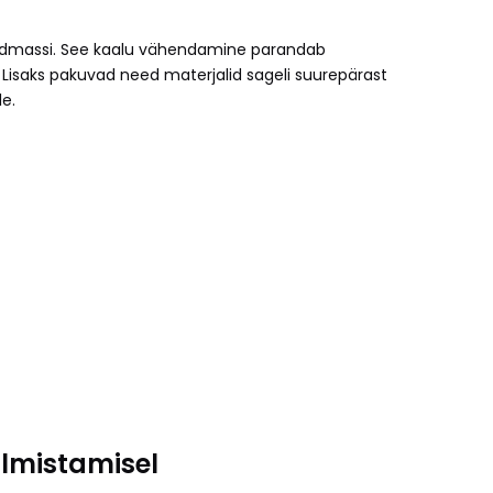
 üldmassi. See kaalu vähendamine parandab
 Lisaks pakuvad need materjalid sageli suurepärast
e.
almistamisel