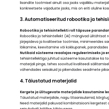
lisandite tootmisel ainult osa jaoks vajalikku mater
konkreetsete vajaduste jaoks, mis on eriti oluline 
3. Automatiseeritud robootika ja tehisi
Robootika ja tehisintellekti roll täpsuse parand
Robootika ja tehisintellekt (AI) mängivad ülitähtsa
järjepideva ja kvaliteetse tootmise, minimeerides s
lõikamine, keevitamine või kokkupanek, parandades nii
Nutikaid süsteeme reaalajas reguleerimiseks ja 
tehisintellektiga juhitud süsteeme kasutatakse ka t
materjali pinge, tehes soovitud kvaliteedi säilitam
vähendades seisakuid ja pikendades seadmete pikae
4. Täiustatud materjalid
Kergete ja ülitugevate materjalide kasutamine l
Täiustatud materjalide, nagu titaanisulamid, kõrgt
Need materjalid pakuvad kombinatsiooni kergetest o
seisukohalt kriitilise tähtsusega.