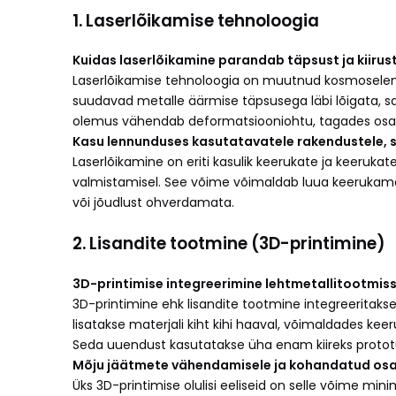
1. Laserlõikamise tehnoloogia
Kuidas laserlõikamine parandab täpsust ja kiirus
Laserlõikamise tehnoloogia on muutnud kosmoselennu
suudavad metalle äärmise täpsusega läbi lõigata, sa
olemus vähendab deformatsiooniohtu, tagades osade 
Kasu lennunduses kasutatavatele rakendustele, 
Laserlõikamine on eriti kasulik keerukate ja keeruka
valmistamisel. See võime võimaldab luua keerukama
või jõudlust ohverdamata.
2. Lisandite tootmine (3D-printimine)
3D-printimise integreerimine lehtmetallitootmis
3D-printimine ehk lisandite tootmine integreeritakse
lisatakse materjali kiht kihi haaval, võimaldades k
Seda uuendust kasutatakse üha enam kiireks prototü
Mõju jäätmete vähendamisele ja kohandatud os
Üks 3D-printimise olulisi eeliseid on selle võime mi