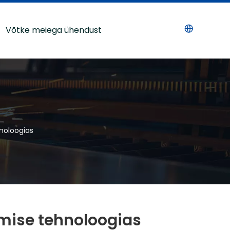
Võtke meiega ühendust
noloogias
mise tehnoloogias