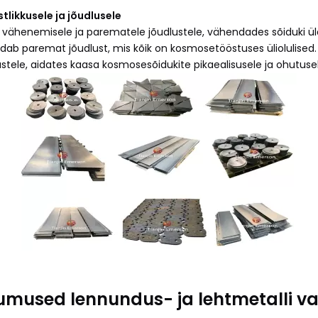
likkusele ja jõudlusele
lu vähenemisele ja parematele jõudlustele, vähendades sõiduki
ldab paremat jõudlust, mis kõik on kosmosetööstuses üliolulised.
stele, aidates kaasa kosmosesõidukite pikaealisusele ja ohutusel
umused lennundus- ja lehtmetalli v