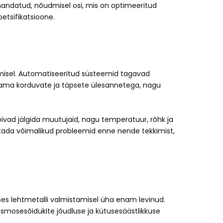
ohandatud, nõudmisel osi, mis on optimeeritud
etsifikatsioone.
damisel. Automatiseeritud süsteemid tagavad
akkama korduvate ja täpsete ülesannetega, nagu
õivad jälgida muutujaid, nagu temperatuur, rõhk ja
astada võimalikud probleemid enne nende tekkimist,
es lehtmetalli valmistamisel üha enam levinud.
smosesõidukite jõudluse ja kütusesäästlikkuse