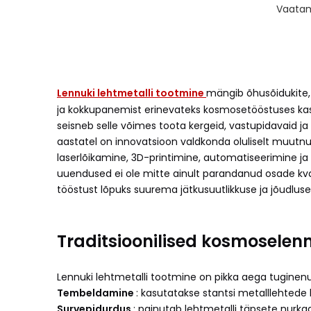
Vaata
Lennuki lehtmetalli tootmine
mängib õhusõidukite, 
ja kokkupanemist erinevateks kosmosetööstuses kasu
seisneb selle võimes toota kergeid, vastupidavaid ja 
aastatel on innovatsioon valdkonda oluliselt muutn
laserlõikamine, 3D-printimine, automatiseerimine ja
uuendused ei ole mitte ainult parandanud osade kval
tööstust lõpuks suurema jätkusuutlikkuse ja jõudluse
Traditsioonilised kosmoselenn
Lennuki lehtmetalli tootmine on pikka aega tuginenud
Tembeldamine
: kasutatakse stantsi metalllehtede
Survepidurdus
: painutab lehtmetalli täpsete nurkad