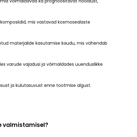
teemid võimaldavad ka prognoositavat hooldust,
 komposiidid, mis vastavad kosmosealaste
õetud materjalide kasutamise kaudu, mis vähendab
s varude vajadusi ja võimaldades uuenduslikke
usust ja kulutasuvust enne tootmise algust.
e valmistamisel?