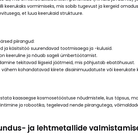
lli keerukaks vormimiseks, mis sobib tugevust ja kergeid omadu
itusega, et luua keerukaid struktuure.
ärsed piirangud:
ad ja käsitsitöö suurendavad tootmisaega ja -kulusid.
on keeruline ja nõuab sageli ümbertöötamist.
ldamine tekitavad liigseid jäätmeid, mis põhjustab ebatõhusust.
 on vähem kohandatavad kiirete disainimuudatuste või keerukat
astata kaasaegse kosmosetööstuse nõudmistele, kus täpsus, materj
rintimine ja robootika, tegelevad nende piirangutega, võimaldad
ndus- ja lehtmetallide valmistamis