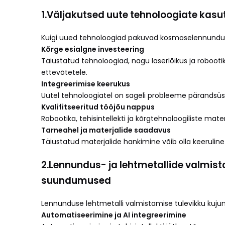
1.
Väljakutsed uute tehnoloogiate kasu
Kuigi uued tehnoloogiad pakuvad kosmoselennunduses
Kõrge esialgne investeering
Täiustatud tehnoloogiad, nagu laserlõikus ja robooti
ettevõtetele.
Integreerimise keerukus
Uutel tehnoloogiatel on sageli probleeme pärandsüs
Kvalifitseeritud tööjõu nappus
Robootika, tehisintellekti ja kõrgtehnoloogiliste mate
Tarneahel ja materjalide saadavus
Täiustatud materjalide hankimine võib olla keeruline
2.
Lennundus- ja lehtmetallide valmist
suundumused
Lennunduse lehtmetalli valmistamise tulevikku k
Automatiseerimine ja AI integreerimine