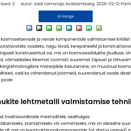
mised:
0
Autor: saidi toimetaja Avaldamisaeg: 2026-02-12 Pärit
Uurige
kosmoselaevade ja nende komponentide valmistamisel kriitilist 
tatavateks osadeks, nagu tiivad, kerepaneelid ja konstruktsioo
täpselt konstrueeritud osi, mis on kosmosesõidukite jõudluse, ohu
ud, võimaldades kiiremat tootmist, suuremat täpsust ja tõhusam
 kõrgtehnoloogiliste materjalide kasutamine, on muutnud kosmos
iteeti, vaid ka vähendanud jäätmeid, suurendanud osade disaini 
 poole.
ukite lehtmetalli valmistamise tehn
 traditsioonilistele meetoditele, sealhulgas:
 lõikamiseks, stantsimiseks või vormimiseks, mis on ideaalne suu
e all, mis on konstruktsioonikomponentide (nt ribid ja raamid) jao