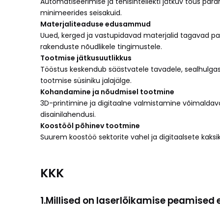
Automatiseerimise ja tehisintellekti jätkuv tõus pa
minimeerides seisakuid.
Materjaliteaduse edusammud
Uued, kerged ja vastupidavad materjalid tagavad p
rakenduste nõudlikele tingimustele.
Tootmise jätkusuutlikkus
Tööstus keskendub säästvatele tavadele, sealhulga
tootmise süsiniku jalajälge.
Kohandamine ja nõudmisel tootmine
3D-printimine ja digitaalne valmistamine võimalda
disainilahendusi.
Koostööl põhinev tootmine
Suurem koostöö sektorite vahel ja digitaalsete kaks
KKK
1.
Millised on laserlõikamise peamised