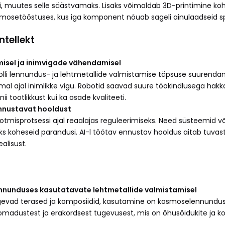
jali, muutes selle säästvamaks. Lisaks võimaldab 3D-printimine k
kosmosetööstuses, kus iga komponent nõuab sageli ainulaadseid sp
ntellekt
amisel ja inimvigade vähendamisel
t rolli lennundus- ja lehtmetallide valmistamise täpsuse suuren
amal ajal inimlikke vigu. Robotid saavad suure töökindlusega h
 tootlikkust kui ka osade kvaliteeti.
ennustavat hooldust
ootmisprotsessi ajal reaalajas reguleerimiseks. Need süsteemid v
iseks koheseid parandusi. AI-l töötav ennustav hooldus aitab tuv
alisust.
ennunduses kasutatavate lehtmetallide valmistamisel
ugevad terased ja komposiidid, kasutamine on kosmoselennundus
madustest ja erakordsest tugevusest, mis on õhusõidukite ja ko