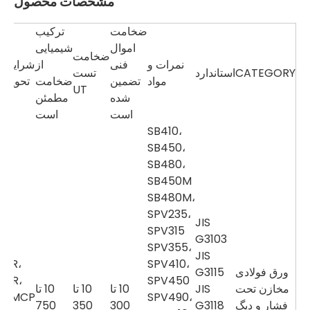
مشخصات محصول
ضخامت
ترکیب
اموال
شیمیایی
ضخامت
نمرات و
فنی
از
شرایط
CATEGORY
استاندارد
تست
مواد
تضمین
ضخامت
تحویل
UT
شده
مطمئن
است
است
SB410،
SB450،
SB480،
SB450M
SB480M،
SPV235،
JIS
SPV315
G3103
SPV355،
JIS
AR،
SPV410،
ورق فولادی
G3115
CR،
SPV450
مخازن تحت
JIS
10 تا
10 تا
10 تا
TMCP
SPV490،
فشار و دیگ
G3118
300
350
750