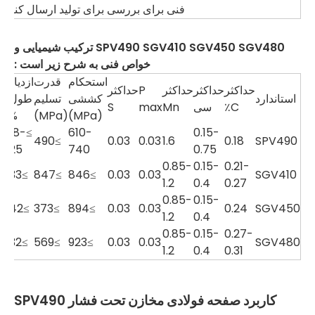
فنی برای بررسی برای تولید ارسال کنید.
SPV490 SGV410 SGV450 SGV480
ترکیب شیمیایی و
خواص فنی به شرح زیر است
:
استحکام
قدرت
ازدیاد
حداکثر
حداکثر
حداکثر
P
حداکثر
استاندارد
کششی
تسلیم
طول
C٪
سی
Mn
max
S
%
(MPa)
(MPa)
≥18-
610-
0.15-
≥490
0.03
0.03
1.6
0.18
SPV490
25
740
0.75
0.85-
0.15-
0.21-
≥33
≥847
≥846
0.03
0.03
SGV410
1.2
0.4
0.27
0.85-
0.15-
≥42
≥373
≥894
0.03
0.03
0.24
SGV450
1.2
0.4
0.85-
0.15-
0.27-
≥32
≥569
≥923
0.03
0.03
SGV480
1.2
0.4
0.31
کاربرد صفحه فولادی مخازن تحت فشار SPV490