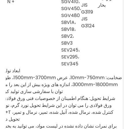
N، N +
SGV410،
بخار
JIS
T
SGV450،
G3119
SGV480
JIS
SBV1A،
G3124
SBV1B،
SBV2،
SBV3
SEV245،
SEV295،
SEV345
ابعاد تولید:
ضخامت: 10mm-750mm، عرض 1500mm-3700mm، طول
3000mm-18000mm، اندازه های ویژه بیش از این بعد را می
توان با سفارشی سازی تولید کرد.
شرایط تحویل: هنگام اطمینان از خصوصیات فنی ورق فولادی،
ورق فولادی را می توان در این شرایط تحویل نورد گرم، نورد
کنترل شده، نرمال شده، آنیل شده، تمپر، نرمال و تمپر، Q+T
تحویل داد.
برای نمرات نشان داده نشده در لیست مواد، می توانید به بخش