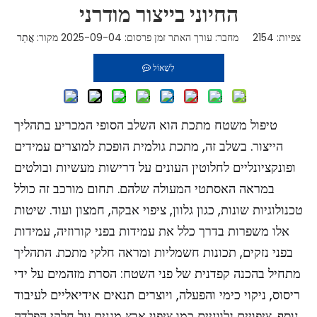
החיוני בייצור מודרני
צפיות:
2154
מחבר: עורך האתר זמן פרסום: 2025-09-04 מקור:
אֲתַר
לִשְׁאוֹל
טיפול משטח מתכת הוא השלב הסופי המכריע בתהליך
הייצור. בשלב זה, מתכת גולמית הופכת למוצרים עמידים
ופונקציונליים לחלוטין העונים על דרישות מעשיות ובולטים
במראה האסתטי המעולה שלהם. תחום מורכב זה כולל
טכנולוגיות שונות, כגון גלוון, ציפוי אבקה, חמצון ועוד. שיטות
אלו משפרות בדרך כלל את עמידות בפני קורוזיה, עמידות
בפני נזקים, תכונות חשמליות ומראה חלקי מתכת. התהליך
מתחיל בהכנה קפדנית של פני השטח: הסרת מזהמים על ידי
ריסוס, ניקוי כימי והפעלה, ויוצרים תנאים אידיאליים לעיבוד
נוסף. ציפויים גלווניים כמו ציפוי אבץ מגנים על חלקי הפלדה