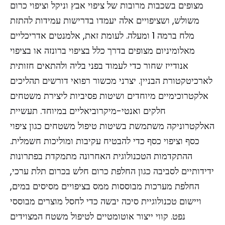
מצופים בשכבות מרובות של ציפוי אבץ וניקל וציפוי כרום
משולש, ושציפויים אלה יעמדו בדרישות עמידות להתזת
מלח ברמה 1 ומעלה. לעומת זאת, אלמנטים אדריכליים
מאלומיניום מצופים בדרך כלל בציפוי ברונזה או בציפוי
אנודייז שחור כדי לעמוד בפני בליה ולהתאים חזותית
לארכיטקטורת הבניין. יצרני מכשור רפואי דורשים תהליכים
אלקטרוכימיים מיוחדים ושיטות פסיביות ליצירת משטחים
חלקים ואנטי-מיקרוביאליים במיוחד. תעשיית
האלקטרוניקה משתמשת בשיטות טיפול משטחים כגון ציפוי
כסף וציפוי כסף כדי להבטיח עקיבות ומוליכות חשמלית.
ההתקדמות הטכנולוגית האחרונה מתמקדת בפתרונות
ידידותיים לסביבה כגון החלפת כרום חלש בכרום תלת ערכי,
החלפת מערכות מבוססות ממס בציפויים מסיסים במים,
ויישום טכנולוגיית סיכה יבשה כדי לחסל מוצרים מבוססי
נפט. קווי ייצור אוטומטיים לטיפול משטח המצוידים