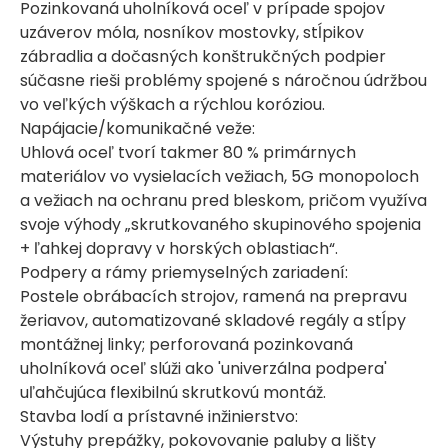
Pozinkovaná uholníková oceľ v prípade spojov
uzáverov móla, nosníkov mostovky, stĺpikov
zábradlia a dočasných konštrukčných podpier
súčasne rieši problémy spojené s náročnou údržbou
vo veľkých výškach a rýchlou koróziou.
Napájacie/komunikačné veže:
Uhlová oceľ tvorí takmer 80 % primárnych
materiálov vo vysielacích vežiach, 5G monopoloch
a vežiach na ochranu pred bleskom, pričom využíva
svoje výhody „skrutkovaného skupinového spojenia
+ ľahkej dopravy v horských oblastiach“.
Podpery a rámy priemyselných zariadení:
Postele obrábacích strojov, ramená na prepravu
žeriavov, automatizované skladové regály a stĺpy
montážnej linky; perforovaná pozinkovaná
uholníková oceľ slúži ako 'univerzálna podpera'
uľahčujúca flexibilnú skrutkovú montáž.
Stavba lodí a prístavné inžinierstvo:
Výstuhy prepážky, pokovovanie paluby a lišty