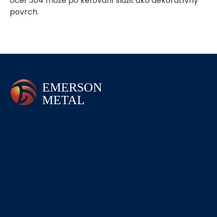
oceľ 304 môže po kefovaní slúžiť ako dekoratívny
povrch.