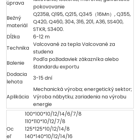
úprava
pokovovanie
Q235B, Q195, Q215, Q345（16Mn）, Q355,
Bežný
Q420, Q460, 304, 316, 201, A36, SS400,
materiál
STKR, S3400.
Dĺžka
6-12 m
Valcované za tepla Valcované za
Technika
studena
Podľa požiadaviek zákazníka alebo
Balenie
štandardu exportu
Dodacia
3-15 dní
lehota
Mechanická výroba; energetický sektor;
Aplikácia
Výroba nábytku; zariadenia na výrobu
energie
100*100*10/12/14/6/7/8
110*110*10/12/7/8
Oc
125*125*10/12/14/8
eľ
140*140*10/12/14/16