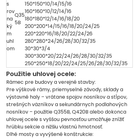
s
150*150*10/14/15/16
rov
160*160*10/12/14/16
Q35
na
180*180*12/14/16/18/20
5B
ký
200*200*14/15/16/18/20/24/25
m
220*220*16/18/20/22/24/26
uhl
280*280*24/26/28/30/32/35
om
30*30*3/4
300*300*20/22/24/26/28/30/32/35
250*250*18/20/22/24/25/26/28/30/32/35
Použitie uhlovej ocele:
Rámec pre budovy a verejné stavby:
Pre výškové rámy, priemyselné závody, sklady a
výstavné haly – vrátane spojov nosníkov a stĺpov,
strešných väzníkov a sekundárnych podlahových
nosníkov – použitie Q355B, Q420B alebo dokonca
uhlovej ocele s vyššou pevnosťou umožňuje znížiť
hrúbku sekcie a nižšiu vlastnú hmotnosť.
Dlhé mosty a vyvýšené konštrukcie: