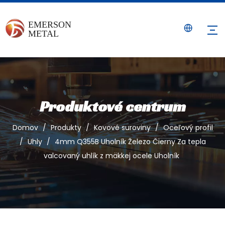
Produktové centrum
Domov
/
Produkty
/
Kovové suroviny
/
Oceľový profil
/
Uhly
/
4mm Q355B Uholník Železo Čierny Za tepla
valcovaný uhlík z mäkkej ocele Uholník