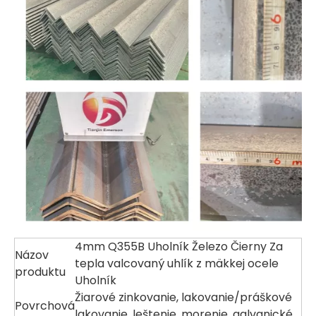
4mm Q355B Uholník Železo Čierny Za
Názov
tepla valcovaný uhlík z mäkkej ocele
produktu
Uholník
Žiarové zinkovanie, lakovanie/práškové
Povrchová
lakovanie, leštenie, morenie, galvanické