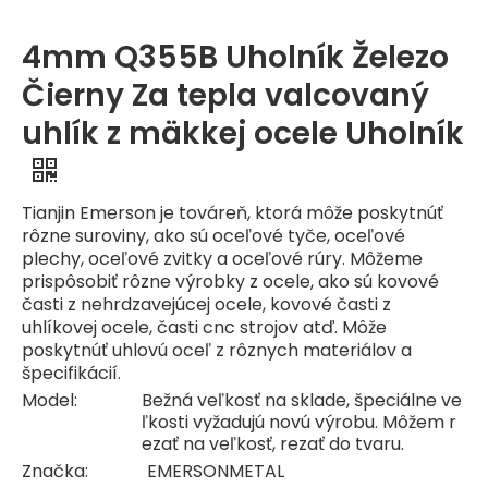
4mm Q355B Uholník Železo
Čierny Za tepla valcovaný
uhlík z mäkkej ocele Uholník
Tianjin Emerson je továreň, ktorá môže poskytnúť
rôzne suroviny, ako sú oceľové tyče, oceľové
plechy, oceľové zvitky a oceľové rúry. Môžeme
prispôsobiť rôzne výrobky z ocele, ako sú kovové
časti z nehrdzavejúcej ocele, kovové časti z
uhlíkovej ocele, časti cnc strojov atď. Môže
poskytnúť uhlovú oceľ z rôznych materiálov a
špecifikácií.
Model:
Bežná veľkosť na sklade, špeciálne ve
ľkosti vyžadujú novú výrobu. Môžem r
ezať na veľkosť, rezať do tvaru.
Značka:
EMERSONMETAL