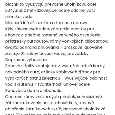
blatníkov využívajú prevažne uholníkovú oceľ
304/316L z nehrdzavejúcej ocele odolnej voči
morskej vode.
Mestská infraštruktúra a terénne úpravy:
Kýly závesových stien, zábradlia mostov pre
chodcov, priečne ramená verejného osvetlenia,
prístrešky autobusov, rámy vonkajších billboardov;
dvojitá ochrana zinkovania + práškové lakovanie
zaisťuje 25 rokov bezúdržbovej prevádzky.
Dopravné vybavenie:
Rohové stĺpiky kontajnerov, výstužné rebrá korby
nákladného auta, držiaky káblových žľabov pre
vysokorýchlostnú železnicu – využívajúce 'odolnosť
voči skrúteniu + zvariteľnosť' uhlovej ocele.
Renovácia domu a obchodu:
Oceľové rámy vnútorných priečok, schodiskové
zábradlia, kovania na sprchové kúty, kovové
obloženie šatníkových skríň; Nerezová uholníková