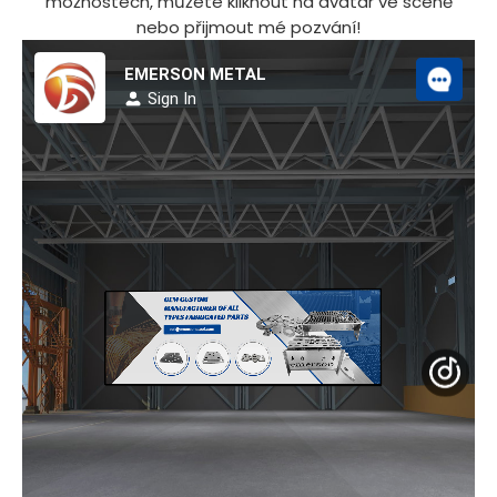
možnostech, můžete kliknout na avatar ve scéně
nebo přijmout mé pozvání!