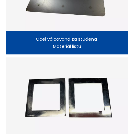
Ocel válcovaná za studena
Materiál listu