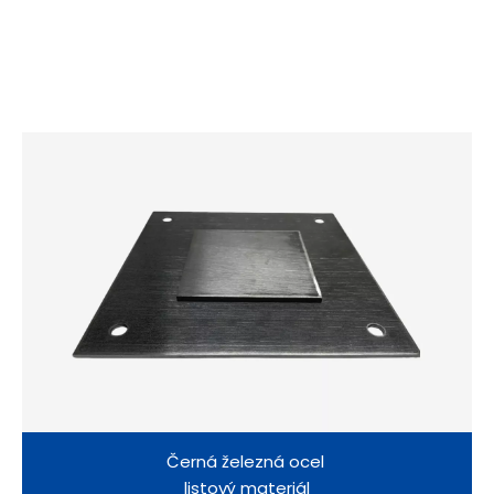
Černá železná ocel
listový materiál