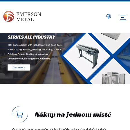
Nákup na jednom místě
Kromě zpracování do finálních výrobků také