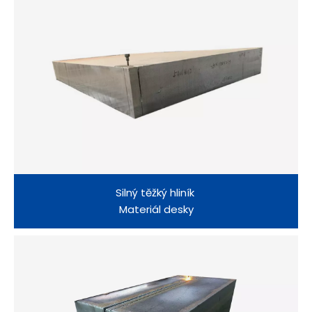
Silný těžký hliník
Materiál desky