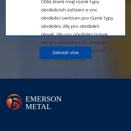
ODM, které mají různé typy
obráběcích zařízení a cnc
obráběcí centrum pro různé typy
obrábění, díly pro obrábění
desek, díly pro obrábění trubek,
díly pro obrábění tyčí, obrábění
odlitků, mohou dělat všechny
Zobrazit více
typy obráběcích dílů.