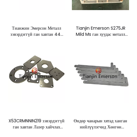
Тианжин Эмерсон Металл
Tianjin Emerson S275JR
зэвэрдэггүй ган хавтан 443
Mild Ms ган хуудас металл
Лазер зүсэх Автомашины эд
хавтан шилэн лазер хайчлах
анги
эд анги
X53CRMNNIN219 зэвэрдэггүй
Өндөр чанарын хятад ханган
ган хавтан Лазер хайчлах
нийлүүлэгчид Хөнгөн
хуудас металл эд анги
цагааны лазер хайчлах хуудас