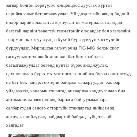
загвар болгон хөрвүүлж, концепцоос дуусгах хүртэл
нарийвчлалыг баталгаажуулдаг. Үйлдвэрлэлийн явцад бидний
өндөр нарийвчлалтай лазер зүсэлт нь материалын хаягдал
багатай нарийн төвөгтэй геометрийг олж авдаг бол хэвлэлийн
тоормос нь хатуу хүлцэл бүхий бүрэлдэхүүн хэсгүүдийг
бүрдүүлдэг. Мэргэшсэн гагнуурчид TIG MIG болон спот
гагнуурын техникийг ашиглан бат бөх холболтыг
баталгаажуулдаг бөгөөд нунтаг бүрэх аноджуулах,
цахилгаанаар бүрэх гэх мэт өнгөлгөөний иж бүрэн сонголтууд
нь бат бөх чанар, гоо зүйн байдлыг сайжруулдаг. Хялбар
үйлдвэрлэл, чанарын хяналтад анхаарлаа хандуулснаар бид
автомашины электроник, барилга байгууламж зэрэг
салбаруудад сансар огторгуйн стандартад нийцсэн эд
ангиудыг нийлүүлж, найдвартай байдал, гүйцэтгэлийг
хангадаг.