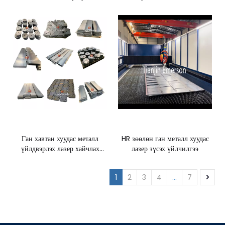
тээврийн хэрэгслийн эд анги
машин эд анги
Ган хавтан хуудас металл
HR зөөлөн ган металл хуудас
үйлдвэрлэх лазер хайчлах
лазер зүсэх үйлчилгээ
үйлчилгээ
1
2
3
4
...
7