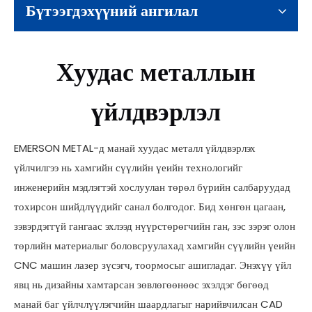
Бүтээгдэхүүний ангилал
Хуудас металлын
үйлдвэрлэл
EMERSON METAL-д манай хуудас металл үйлдвэрлэх
үйлчилгээ нь хамгийн сүүлийн үеийн технологийг
инженерийн мэдлэгтэй хослуулан төрөл бүрийн салбаруудад
тохирсон шийдлүүдийг санал болгодог. Бид хөнгөн цагаан,
зэвэрдэггүй гангаас эхлээд нүүрстөрөгчийн ган, зэс зэрэг олон
төрлийн материалыг боловсруулахад хамгийн сүүлийн үеийн
CNC машин лазер зүсэгч, тоормосыг ашигладаг. Энэхүү үйл
явц нь дизайны хамтарсан зөвлөгөөнөөс эхэлдэг бөгөөд
манай баг үйлчлүүлэгчийн шаардлагыг нарийвчилсан CAD