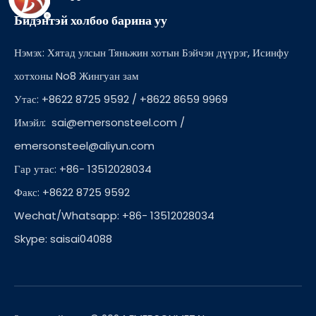
Бидэнтэй холбоо барина уу
Нэмэх: Хятад улсын Тяньжин хотын Бэйчэн дүүрэг, Исинфу
хотхоны No8 Жингуан зам
Утас: +8622 8725 9592 / +8622 8659 9969
Имэйл:
sai@emersonsteel.com
/
emersonsteel@aliyun.com
Гар утас: +86- 13512028034
Факс: +8622 8725 9592
Wechat/Whatsapp: +86- 13512028034
Skype: saisai04088