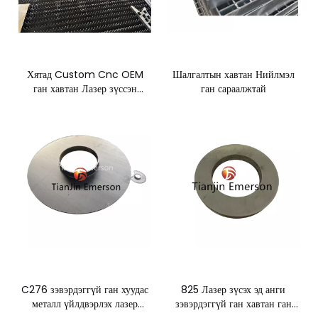
Хятад Custom Cnc OEM
Шалгалтын хавтан Нийлмэл
ган хавтан Лазер зүссэн
ган сараалжтай
металл эд анги
C276 зэвэрдэггүй ган хуудас
825 Лазер зүсэх эд анги
металл үйлдвэрлэх лазер
зэвэрдэггүй ган хавтан ган