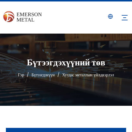
Бүтээгдэхүүний төв
Гэр
/
Бүтээгдэхүүн
/
Хуудас металлын үйлдвэрлэл