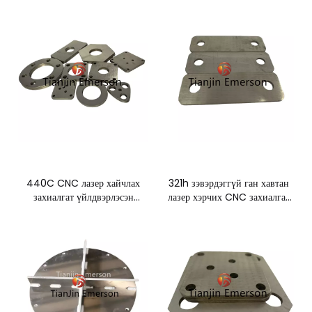
хайчлах металл эд анги
үйлдвэрлэх үйлдвэр
440C CNC лазер хайчлах
321h зэвэрдэггүй ган хавтан
захиалгат үйлдвэрлэсэн
лазер хэрчих CNC захиалгат
зэвэрдэггүй ган хуудас металл
үйлдвэрлэлийн эд анги
эд анги