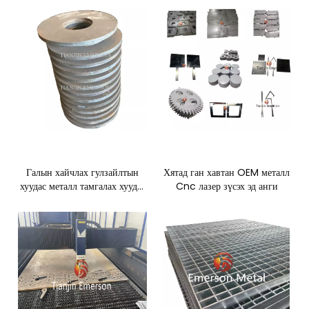
металл боловсруулах
Галын хайчлах гулзайлтын
Хятад ган хавтан OEM металл
хуудас металл тамгалах хуудас
Cnc лазер зүсэх эд анги
металл үйлдвэрлэх