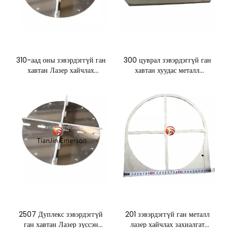
310-аад оны зэвэрдэггүй ган
300 цуврал зэвэрдэггүй ган
хавтан Лазер хайчлах
хавтан хуудас металл
захиалгат үйлдвэрлэлийн
үйлдвэрлэх лазер хэрчих
металл эд анги
үйлчилгээ
2507 Дуплекс зэвэрдэггүй
201 зэвэрдэггүй ган металл
ган хавтан Лазер зүссэн
лазер хайчлах захиалгат