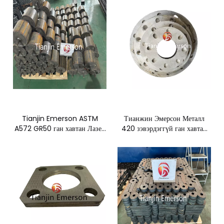
Tianjin Emerson ASTM
Тианжин Эмерсон Металл
A572 GR50 ган хавтан Лазер
420 зэвэрдэггүй ган хавтан
хайчлах гулзайлтын
CNC лазер хайчлах
гагнуурын захиалгат металл эд
үйлдвэрлэлийн эд анги
анги