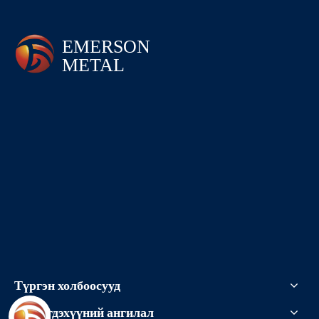
Түргэн холбоосууд
Бүтээгдэхүүний ангилал