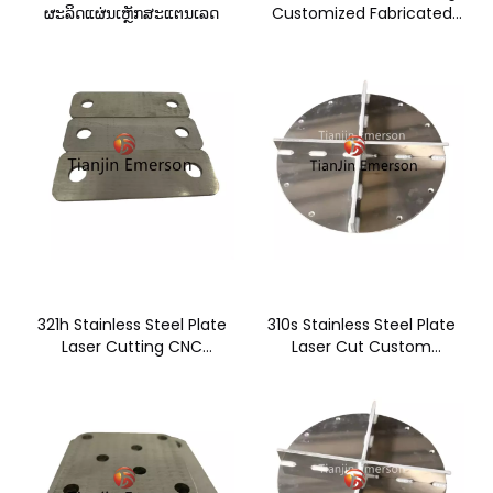
ຜະລິດແຜ່ນເຫຼັກສະແຕນເລດ
Customized Fabricated
Stainless Steel Sheet ຊິ້ນ
ສ່ວນໂລຫະ
321h Stainless Steel Plate
310s Stainless Steel Plate
Laser Cutting CNC
Laser Cut Custom
Custom Manufacturing
Manufacturing Metal Parts
Parts