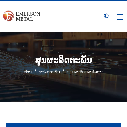
ສູນຜະລິດຕະພັນ
ບ້ານ
/
ຜະລິດຕະພັນ
/
ການຜະລິດແຜ່ນໂລຫະ