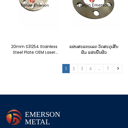
20mm S31254 Stainless
ແຜ່ນສະແຕນເລດ ວັດສະດຸເສັ້ນ
Steel Plate OEM Laser
ຜົມ ແຜ່ນພື້ນຜິວ
Cutting Metal Parts
1
2
3
4
...
7