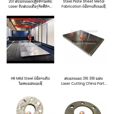
201 ສະແຕນເລດເຫຼັກກ້າໂລຫະ
Steel Plate Sheet Metal
Laser ຕັດສ່ວນເຄື່ອງຈັກທີ່ກໍາຫ
Fabrication ບໍລິການຕັດເລເຊີ
ນົດເອງ
HR Mild Steel ບໍລິການຕັດ
ສະແຕນເລດ 316 318 ແຜ່ນ
ໂລຫະແຜ່ນເລເຊີ
Laser Cutting China Parts
Machine