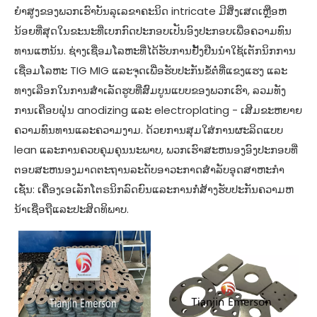
ຍໍາສູງຂອງພວກເຮົາບັນລຸເລຂາຄະນິດ intricate ມີສິ່ງເສດເຫຼືອຫ
ນ້ອຍທີ່ສຸດໃນຂະນະທີ່ເບກກົດປະກອບເປັນອົງປະກອບເພື່ອຄວາມທົນ
ທານແຫນ້ນ. ຊ່າງເຊື່ອມໂລຫະທີ່ໄດ້ຮັບການຢັ້ງຢືນນຳໃຊ້ເຕັກນິກການ
ເຊື່ອມໂລຫະ TIG MIG ແລະຈຸດເພື່ອຮັບປະກັນຂໍ້ຕໍ່ທີ່ແຂງແຮງ ແລະ
ທາງເລືອກໃນການສໍາເລັດຮູບທີ່ສົມບູນແບບຂອງພວກເຮົາ, ລວມທັງ
ການເຄືອບຝຸ່ນ anodizing ແລະ electroplating - ເສີມຂະຫຍາຍ
ຄວາມທົນທານແລະຄວາມງາມ. ດ້ວຍການສຸມໃສ່ການຜະລິດແບບ
lean ແລະການຄວບຄຸມຄຸນນະພາບ, ພວກເຮົາສະຫນອງອົງປະກອບທີ່
ຕອບສະຫນອງມາດຕະຖານລະດັບອາວະກາດສໍາລັບອຸດສາຫະກໍາ
ເຊັ່ນ: ເຄື່ອງເອເລັກໂຕຣນິກລົດຍົນແລະການກໍ່ສ້າງຮັບປະກັນຄວາມຫ
ນ້າເຊື່ອຖືແລະປະສິດທິພາບ.