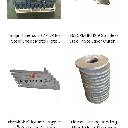
Tianjin Emerson S275JR Ms
X53CRMNNIN219 Stainless
Steel Sheet Metal Plate
Steel Plate Laser Cutting
Fiber Laser Cutting Parts
Sheet Parts Metal
ຜູ້ຜະລິດຈີນທີ່ມີຄຸນນະພາບສູງອະ
Flame Cutting Bending
ລູມິນຽມ Laser Cutting
Sheet Metal Stamping