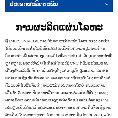
ປະເພດຜະລິດຕະພັນ
ການຜະລິດແຜ່ນໂລຫະ
ທີ່ EMERSON METAL ການບໍລິການຜະລິດແຜ່ນໂລຫະຂອງພວກເຮົາ
ໄດ້ລວມເອົາເທກໂນໂລຍີທີ່ທັນສະໄໝເຂົ້າກັບຄວາມຊ່ຽວຊານດ້ານ
ວິສະວະກຳເພື່ອສະໜອງການແກ້ໄຂທີ່ເໝາະສົມສຳລັບອຸດສາຫະກຳທີ່
ຫຼາກຫຼາຍ. ພວກເຮົານໍາໃຊ້ເຄື່ອງຕັດເລເຊີ CNC ທີ່ທັນສະໄຫມແລະ
ເຄື່ອງຫ້າມລໍ້ເພື່ອຈັດການວັດສະດຸຕັ້ງແຕ່ອາລູມິນຽມແລະເຫລໍກສະ
ແຕນເລດເຖິງເຫຼັກກ້າຄາບອນແລະທອງແດງທີ່ຮອງຮັບໂຄງການຕັ້ງແຕ່
ຕົ້ນແບບທີ່ສັບສົນຈົນເຖິງການຜະລິດຂະຫນາດໃຫຍ່. ຂະບວນການ
ເລີ່ມຕົ້ນດ້ວຍການປຶກສາຫາລືການອອກແບບຮ່ວມກັນທີ່ທີມງານຂອງ
ພວກເຮົາແປຄວາມຕ້ອງການຂອງລູກຄ້າເຂົ້າໄປໃນແບບຈໍາລອງ CAD
ລະອຽດເພື່ອຮັບປະກັນຄວາມແມ່ນຍໍາຈາກແນວຄວາມຄິດຈົນເຖິງການ
ສໍາເລັດ. ໃນລະຫວ່າງການ fabrication ການຕັດ laser ຄວາມແມ່ນ