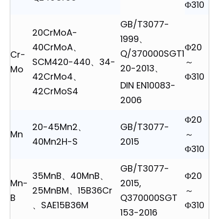
Φ310
GB/T3077-
20CrMoA-
1999、
40CrMoA、
Φ20
Q/370000SGT1
Cr-
SCM420-440、34-
～
20-2013、
Mo
42CrMo4、
Φ310
DIN EN10083-
42CrMoS4
2006
Φ20
20-45Mn2、
GB/T3077-
Mn
～
40Mn2H-S
2015
Φ310
GB/T3077-
35MnB、40MnB、
Φ20
Mn-
2015,
25MnBM、15B36Cr
～
B
Q370000SGT
、SAE15B36M
Φ310
153-2016