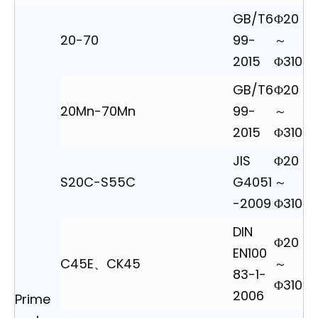
GB/T6
Φ20
20-70
99-
～
2015
Φ310
GB/T6
Φ20
20Mn-70Mn
99-
～
2015
Φ310
JIS
Φ20
S20C-S55C
G4051
～
-2009
Φ310
DIN
Φ20
EN100
C45E、CK45
～
83-1-
Φ310
2006
Prime