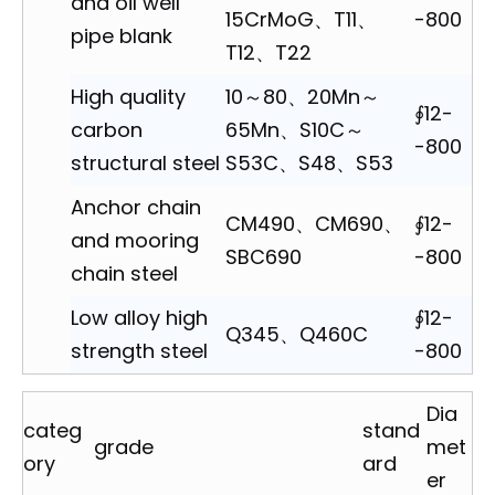
and oil well
15CrMoG、T11、
-800
pipe blank
T12、T22
High quality
10～80、20Mn～
∮12-
carbon
65Mn、S10C～
-800
structural steel
S53C、S48、S53
Anchor chain
CM490、CM690、
∮12-
and mooring
SBC690
-800
chain steel
Low alloy high
∮12-
Q345、Q460C
strength steel
-800
Dia
categ
stand
grade
met
ory
ard
er