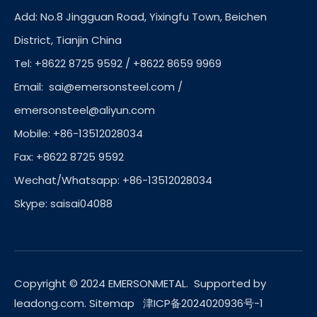
Add: No.8 Jingguan Road, Yixingfu Town, Beichen
District, Tianjin China
Tel: +8622 8725 9592 / +8622 8659 9969
Email:
sai@emersonsteel.com
/
emersonsteel@aliyun.com
Mobile: +86-13512028034
Fax: +8622 8725 9592
Wechat/Whatsapp: +86-13512028034
Skype: saisai04088
Copyright © 2024 EMERSONMETAL. Supported by
leadong.com
.
Sitemap
津ICP备2024020936号-1