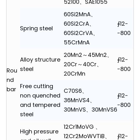
52100、SAE1055
60Si2MnA、
60Si2CrA、
∮12-
Spring steel
60Si2CrVA、
-800
55CrMnA
20Mn2～45Mn2、
Alloy structure
∮12-
20Cr～40Cr、
steel
-800
Rou
20CrMn
nd
Free cutting
bar
C70S6、
non quenched
∮12-
36MnVS4、
and tempered
-800
30MnVS、30MnVS6
steel
12Cr1MoVG 、
High pressure
12Cr2MoWVTiB、
∮12-