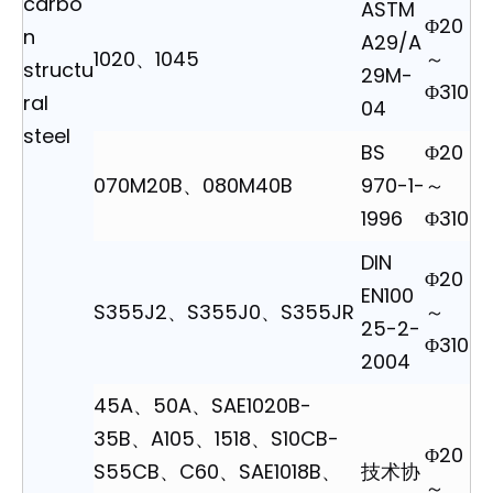
carbo
ASTM
Φ20
n
A29/A
1020、1045
～
structu
29M-
Φ310
ral
04
steel
BS
Φ20
070M20B、080M40B
970-1-
～
1996
Φ310
DIN
Φ20
EN100
S355J2、S355J0、S355JR
～
25-2-
Φ310
2004
45A、50A、SAE1020B-
35B、A105、1518、S10CB-
Φ20
S55CB、C60、SAE1018B、
技术协
～