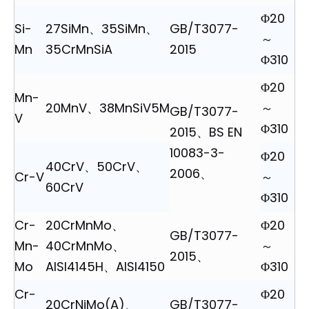
Φ20
Si-
27SiMn、35SiMn、
GB/T3077-
～
Mn
35CrMnSiA
2015
Φ310
Φ20
Mn-
20MnV、38MnSiV5M
～
GB/T3077-
V
Φ310
2015、BS EN
10083-3-
Φ20
40CrV、50CrV、
2006、
Cr-V
～
60CrV
Φ310
Cr-
20CrMnMo、
Φ20
GB/T3077-
Mn-
40CrMnMo、
～
2015、
Mo
AISI4145H、AISI4150
Φ310
Cr-
Φ20
20CrNiMo(A)、
GB/T3077-