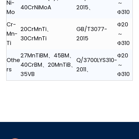
Ni-
～
40CrNiMoA
2015、
Mo
Φ310
Cr-
Φ20
20CrMnTi、
GB/T3077-
Mn-
～
30CrMnTi
2015
Ti
Φ310
27MnTiBM、45BM、
Φ20
Othe
Q/3700LYS310-
40CrBM、20MnTiB、
～
rs
2011、
35VB
Φ310