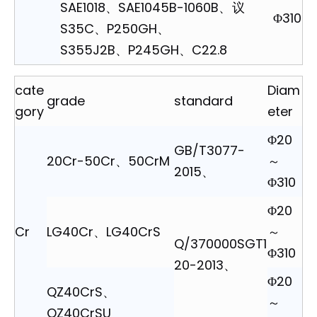
SAE1018、SAE1045B-1060B、
议
Φ310
S35C、P250GH、
S355J2B、P245GH、C22.8
cate
Diam
grade
standard
gory
eter
Φ20
GB/T3077-
20Cr-50Cr、50CrM
～
2015、
Φ310
Φ20
Cr
LG40Cr、LG40CrS
～
Q/370000SGT1
Φ310
20-2013、
Φ20
QZ40CrS、
～
QZ40CrSU