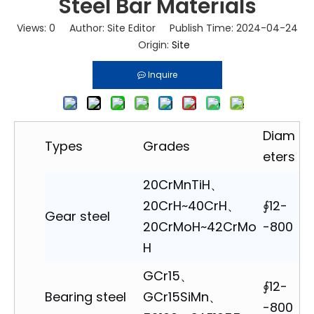
Steel Bar Materials
Views:
0
Author: Site Editor Publish Time: 2024-04-24
Origin:
Site
Inquire
Diam
Types
Grades
eters
20CrMnTiH、
20CrH~40CrH、
∮12-
Gear steel
20CrMoH~42CrMo
-800
H
GCr15、
∮12-
Bearing steel
GCr15SiMn、
-800